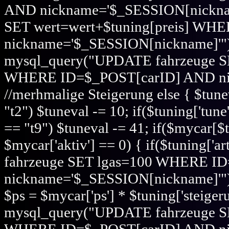
AND nickname='$_SESSION[nicknam
SET wert=wert+$tuning[preis] W
nickname='$_SESSION[nickname]'"); i
mysql_query("UPDATE fahrzeuge SE
WHERE ID=$_POST[carID] AND nic
//merhmalige Steigerung else { $tunev
"t2") $tuneval -= 10; if($tuning['tune
== "t9") $tuneval -= 41; if($mycar[$
$mycar['aktiv'] == 0) { if($tuning[
fahrzeuge SET lgas=100 WHERE I
nickname='$_SESSION[nickname]'"); el
$ps = $mycar['ps'] * $tuning['steigeru
mysql_query("UPDATE fahrzeuge S