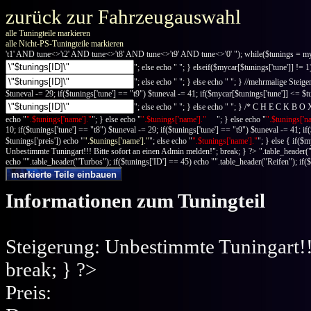
zurück zur Fahrzeugauswahl
alle Tuningteile markieren
alle Nicht-PS-Tuningteile markieren
't1' AND tune<>'t2' AND tune<>'t8' AND tune<>'t9' AND tune<>'0' "); while($tunings = m
"; else echo " "; } elseif($mycar[$tunings['tune']] != 1
"; else echo " "; } else echo " "; } //mehrmalige Steige
$tuneval -= 29; if($tunings['tune'] == "t9") $tuneval -= 41; if($mycar[$tunings['tune']] <= $tu
"; else echo " "; } else echo " "; } /* C H E C K B O
echo "
".$tunings['name']."
"; } else echo "
".$tunings['name']."
"; } else echo "
".$tunings['n
10; if($tunings['tune'] == "t8") $tuneval -= 29; if($tunings['tune'] == "t9") $tuneval -= 41; if
$tunings['preis']) echo "
".$tunings['name']."
"; else echo "
".$tunings['name']."
"; } else { if($
Unbestimmte Tuningart!!! Bitte sofort an einen Admin melden!"; break; } ?>
".table_header(
echo "".table_header("Turbos"); if($tunings['ID'] == 45) echo "".table_header("Reifen"); if(
Informationen zum Tuningteil
Steigerung:
Unbestimmte Tuningart!!!
break; } ?>
Preis: