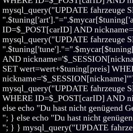
WHERE ID=$_POST[carID] AND nick
mysql_query("UPDATE fahrzeuge 
".$tuning['art']."=".$mycar[$tuning['
ID=$_POST[carID] AND nickname='
mysql_query("UPDATE fahrzeuge 
".$tuning['tune']."=".$mycar[$tuni
AND nickname='$_SESSION[nicknam
SET wert=wert+$tuning[preis] W
nickname='$_SESSION[nickname]'"); i
mysql_query("UPDATE fahrzeuge SE
WHERE ID=$_POST[carID] AND nic
else echo "Du hast nicht genügend G
"; } else echo "Du hast nicht genüge
"; } } mysql_query("UPDATE fahrz