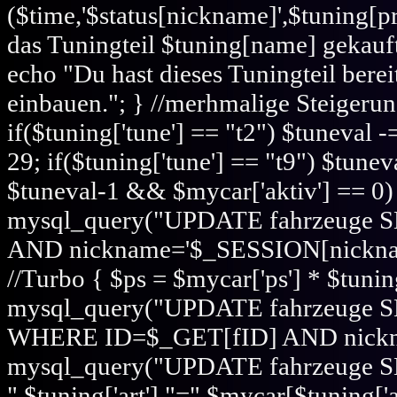
($time,'$status[nickname]',$tuning[pr
das Tuningteil $tuning[name] gekauft.
echo "Du hast dieses Tuningteil berei
einbauen."; } //merhmalige Steigerung
if($tuning['tune'] == "t2") $tuneval -
29; if($tuning['tune'] == "t9") $tunev
$tuneval-1 && $mycar['aktiv'] == 0) {
mysql_query("UPDATE fahrzeuge 
AND nickname='$_SESSION[nickname]'
//Turbo { $ps = $mycar['ps'] * $tuning
mysql_query("UPDATE fahrzeuge S
WHERE ID=$_GET[fID] AND nicknam
mysql_query("UPDATE fahrzeuge 
".$tuning['art']."=".$mycar[$tuning['