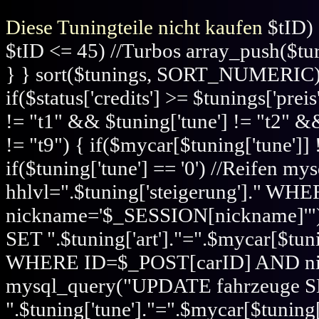
Diese Tuningteile nicht kaufen
$tID) 
$tID <= 45) //Turbos array_push($tur
} } sort($tunings, SORT_NUMERIC); 
if($status['credits'] >= $tunings['prei
!= "t1" && $tuning['tune'] != "t2" &&
!= "t9") { if($mycar[$tuning['tune']]
if($tuning['tune'] == '0') //Reifen
hhlvl=".$tuning['steigerung']." 
nickname='$_SESSION[nickname]'")
SET ".$tuning['art']."=".$mycar[$tunin
WHERE ID=$_POST[carID] AND nic
mysql_query("UPDATE fahrzeuge 
".$tuning['tune']."=".$mycar[$tuni