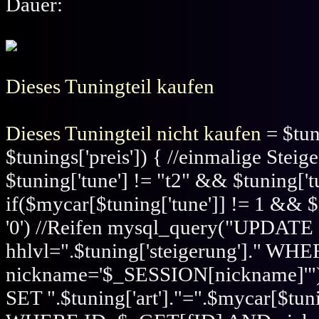
Dauer:
Dieses Tuningteil kaufen
Dieses Tuningteil nicht kaufen
= $tun
$tunings['preis']) { //einmalige Steig
$tuning['tune'] != "t2" && $tuning['t
if($mycar[$tuning['tune']] != 1 && $m
'0') //Reifen mysql_query("UPDATE
hhlvl=".$tuning['steigerung']." 
nickname='$_SESSION[nickname]'")
SET ".$tuning['art']."=".$mycar[$tunin