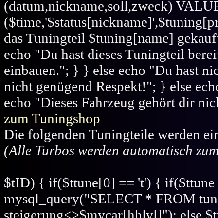
(datum,nickname,soll,zweck) VALU
($time,'$status[nickname]',$tuning[pr
das Tuningteil $tuning[name] gekauft.
echo "Du hast dieses Tuningteil berei
einbauen."; } } else echo "Du hast n
nicht genügend Respekt!"; } else echo 
echo "Dieses Fahrzeug gehört dir nic
zum Tuningshop
Die folgenden Tuningteile werden ei
(Alle Turbos werden automatisch zum
$tID) { if($ttune[0] == 't') { if($ttu
mysql_query("SELECT * FROM tun
steigerung<>$mycar[hhlvl]"); else