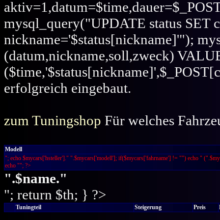
aktiv=1,datum=$time,dauer=$_POS
mysql_query("UPDATE status SET c
nickname='$status[nickname]'"); m
(datum,nickname,soll,zweck) VALU
($time,'$status[nickname]',$_POST[co
erfolgreich eingebaut.
zum Tuningshop
Für welches Fahrzeu
Modell
"; echo $mycars['hsteller']." ".$mycars['modell']; if($mycars['fahrname'] != "") echo " (".$my
echo ""; ?>
".$name."
"; return $th; } ?>
Tuningteil
Steigerung
Preis