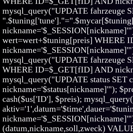
WHERE ID=$_GET[fID] AND nickna
mysql_query("UPDATE fahrzeuge 
".$tuning['tune']."=".$mycar[$tun
nickname='$_SESSION[nickname]'"
wert=wert+$tuning[preis] WHERE
nickname='$_SESSION[nickname]'"); i
mysql_query("UPDATE fahrzeuge SE
WHERE ID=$_GET[fID] AND nickna
mysql_query("UPDATE status SET cr
nickname='$status[nickname]'"); $preis
cash($us['ID'], $preis); mysql_que
aktiv='1',datum='$time',dauer='$t
nickname='$_SESSION[nickname]'"
(datum,nickname,soll,zweck) VALU