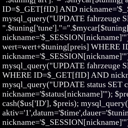
ID=$_GET[fID] AND nickname='$_S
mysql_query("UPDATE fahrzeuge 
".$tuning['tune']."=".$mycar[$tun
nickname='$_SESSION[nickname]'"
wert=wert+$tuning[preis] WHERE
nickname='$_SESSION[nickname]'"); i
mysql_query("UPDATE fahrzeuge SE
WHERE ID=$_GET[fID] AND nickna
mysql_query("UPDATE status SET cr
nickname='$status[nickname]'"); $preis
cash($us['ID'], $preis); mysql_que
aktiv='1',datum='$time',dauer='$t
nickname='$_SESSION[nickname]'"