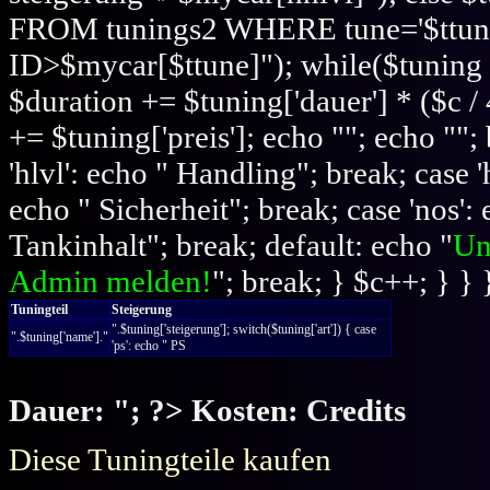
FROM tunings2 WHERE tune='$ttu
ID>$mycar[$ttune]"); while($tuning 
$duration += $tuning['dauer'] * ($c / 
+= $tuning['preis']; echo ""; echo "";
'hlvl': echo " Handling"; break; case '
echo " Sicherheit"; break; case 'nos':
Tankinhalt"; break; default: echo "
Un
Admin melden!
"; break; } $c++; } } 
Tuningteil
Steigerung
".$tuning['steigerung']; switch($tuning['art']) { case
".$tuning['name']."
'ps': echo " PS
Dauer:
"; ?> Kosten:
Credits
Diese Tuningteile kaufen